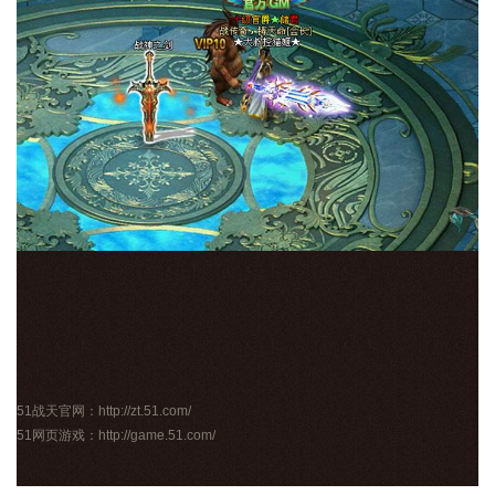
51
战天
官网：
http://zt.51.com/
51网页游戏：
http://game.51.com/