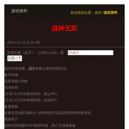
游戏资料
你当前的位置：
战天
>
游戏资料
战神无双
2014-12-11 11:01:48
支持正版《战天》，认准51.com：请
战天传奇攻略，
战天
攻略之战神无双玩法
参与等级
玩家等级≥50级
活动时间
13:00-13:04为报名时间（禁止PK）
13:10-13:30为争霸时间（自由PK）
参赛奖励
玩家在活动区域每过一段时间就可以获得荣誉和经验奖励。
规则简介
战神无双地图PK不增加PK值，死亡不掉落装备