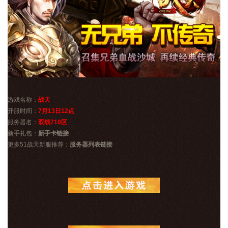
游戏名称：
战天
开服时间：
7月13日12点
服务器名：
双线710区
新手礼包：
新手卡链接
更多51战天新服推荐：
服务器列表链接