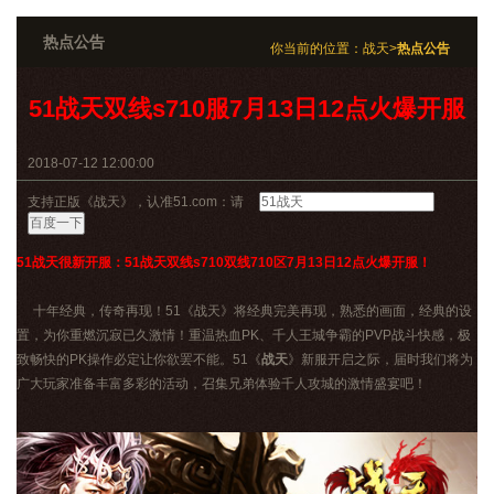
热点公告
你当前的位置：
战天
>
热点公告
51战天双线s710服7月13日12点火爆开服
2018-07-12 12:00:00
支持正版《战天》，认准51.com：请
51战天很新开服：51战天双线s710双线710区7月13日12点火爆开服！
十年经典，传奇再现！51《战天》将经典完美再现，熟悉的画面，经典的设
置，为你重燃沉寂已久激情！重温热血PK、千人王城争霸的PVP战斗快感，极
致畅快的PK操作必定让你欲罢不能。51《
战天
》新服开启之际，届时我们将为
广大玩家准备丰富多彩的活动，召集兄弟体验千人攻城的激情盛宴吧！