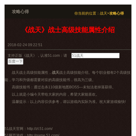
攻略心得
你当前的位置：
战天
>
攻略心得
《战天》战士高级技能属性介绍
2018-02-24 09:22:51
支持正版《战天》，认准51.com：请
战天战士高级技能属性，
战天
战士高级技能介绍。每个职业都有2个高级技
能，学习和升级都需要对应的高级技能书，很高为三级。
高级技能书：通过击杀110级新地图BOSS—未知法老掉落获得。
以上就是小编今天带给大家的内容，希望大家能喜欢。
温馨提示：以上内容仅供参考，请以游戏内实际为准。祝大家游戏愉快!
51
战天官网
：
http://zt.51.com/
51网页游戏：
http://game.51.com/