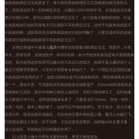
能获得的绑定元宝就更多了。每日签到奖励的绑定元宝是根据玩家没签到几
天，系统就会给予一定的绑定元宝，大概在1000-5000不等。在线奖励当玩家
累计在线5小时，就可以领取1000绑定元宝了，这个是每天都能获得的。行会
礼包是根据行会的等级每天可以领取不等的绑定元宝，这对于玩家来说也是不
小的福利啊。成就系统和沙城争霸就相对比较好理解了，只要完成对应的成就
和获得沙城胜利就能获得不菲的绑定元宝了。
从绑定商城中不难看出
战天
中哪些活动需要消耗绑定元宝。官爵丹，斗笠
碎片，荣誉令牌，坐骑进阶丹，BOSS令牌，命力丹按原则来说是每天都需要购
买的，因为使用这些东西可以极大的力高自己的战力，如果不是土豪的话个人
建议只需要买官爵丹，斗笠碎片和荣誉令牌就行了。另一个绑定元宝消耗比较
大的就是PK使用药水了，超级太阳神水是可以随身购买的，绑定商城售价30元
宝一个，看似不贵，可无限制买药真的能是你倾家荡产，打boss的时候有的是
需要跑好几层的，除非你有耐心来回土城买药，否则只能花绑元了，这时候建
议大家很少冲个v1，这样就有随身仓库了，只要是去打大boss，背包一包药，
仓库一包药，基本上都足够了，这就可以节省好多绑元。至于攻沙，道士不建
议用大药，除非你是中流砥柱，否则你的主要作用就是上毒，毒完人你被打飞
到美国去都没人管你，至于法师，大法还是有必要的，远程输出的主要力量，
战士必须买，否则就起不到肉盾的作用了。
以上就是小编今天带给大家的内容，希望大家能喜欢。