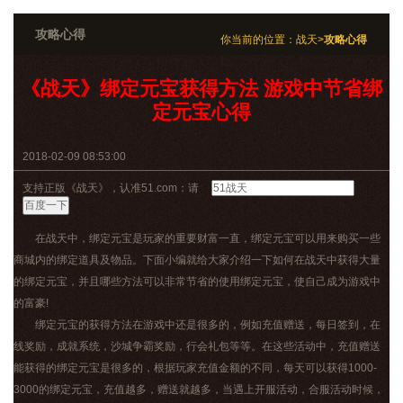
攻略心得
你当前的位置：
战天
>
攻略心得
《战天》绑定元宝获得方法 游戏中节省绑
定元宝心得
2018-02-09 08:53:00
支持正版《战天》，认准51.com：请
在战天中，绑定元宝是玩家的重要财富一直，绑定元宝可以用来购买一些
商城内的绑定道具及物品。下面小编就给大家介绍一下如何在战天中获得大量
的绑定元宝，并且哪些方法可以非常节省的使用绑定元宝，使自己成为游戏中
的富豪!
绑定元宝的获得方法在游戏中还是很多的，例如充值赠送，每日签到，在
线奖励，成就系统，沙城争霸奖励，行会礼包等等。在这些活动中，充值赠送
能获得的绑定元宝是很多的，根据玩家充值金额的不同，每天可以获得1000-
3000的绑定元宝，充值越多，赠送就越多，当遇上开服活动，合服活动时候，